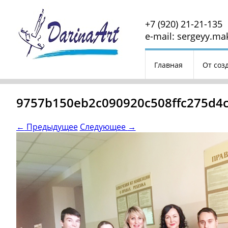
+7 (920) 21-21-135
e-mail: sergeyy.m
Главная
От соз
Расписание
Бл
9757b150eb2c090920c508ffc275d4
Наличие материала
←
Предыдущее
Следующее
→