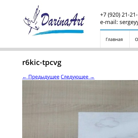
+7 (920) 21-21
e-mail: serge
Главная
О
Расписание
r6kic-tpcvg
Наличие мате
←
Предыдущее
Следующее
→