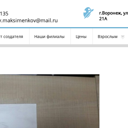
-135
г.Воронеж, ул
21А
yy.maksimenkov@mail.ru
т создателя
Наши филиалы
Цены
Взрослым
Ближайшие мероприятия
Контакты
Преподаватели
риала